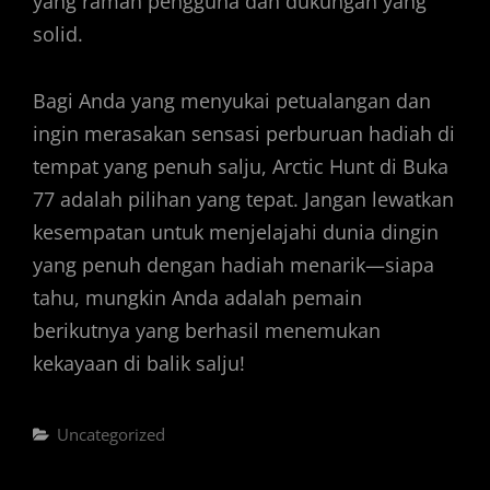
yang ramah pengguna dan dukungan yang
solid.
Bagi Anda yang menyukai petualangan dan
ingin merasakan sensasi perburuan hadiah di
tempat yang penuh salju, Arctic Hunt di Buka
77 adalah pilihan yang tepat. Jangan lewatkan
kesempatan untuk menjelajahi dunia dingin
yang penuh dengan hadiah menarik—siapa
tahu, mungkin Anda adalah pemain
berikutnya yang berhasil menemukan
kekayaan di balik salju!
Categories
Uncategorized