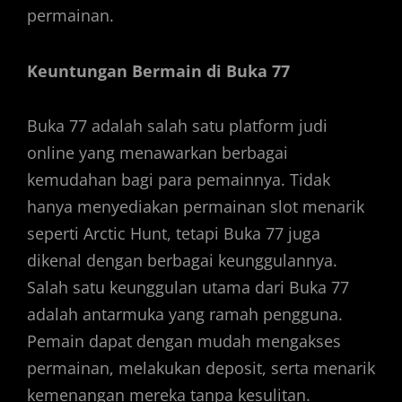
permainan.
Keuntungan Bermain di Buka 77
Buka 77 adalah salah satu platform judi
online yang menawarkan berbagai
kemudahan bagi para pemainnya. Tidak
hanya menyediakan permainan slot menarik
seperti Arctic Hunt, tetapi Buka 77 juga
dikenal dengan berbagai keunggulannya.
Salah satu keunggulan utama dari Buka 77
adalah antarmuka yang ramah pengguna.
Pemain dapat dengan mudah mengakses
permainan, melakukan deposit, serta menarik
kemenangan mereka tanpa kesulitan.