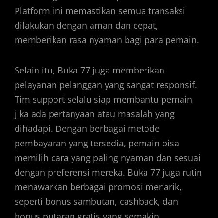
Platform ini memastikan semua transaksi
dilakukan dengan aman dan cepat,
memberikan rasa nyaman bagi para pemain.
Selain itu, Buka 77 juga memberikan
pelayanan pelanggan yang sangat responsif.
Tim support selalu siap membantu pemain
jika ada pertanyaan atau masalah yang
dihadapi. Dengan berbagai metode
pembayaran yang tersedia, pemain bisa
memilih cara yang paling nyaman dan sesuai
dengan preferensi mereka. Buka 77 juga rutin
menawarkan berbagai promosi menarik,
seperti bonus sambutan, cashback, dan
bonus putaran gratis yang semakin