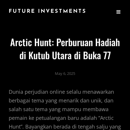
FUTURE INVESTMENTS
Arctic Hunt: Perburuan Hadiah
di Kutub Utara di Buka 77
May 6, 2025
Dunia perjudian online selalu menawarkan
berbagai tema yang menarik dan unik, dan
salah satu tema yang mampu membawa
pemain ke petualangan baru adalah “Arctic
Hunt”. Bayangkan berada di tengah salju yang