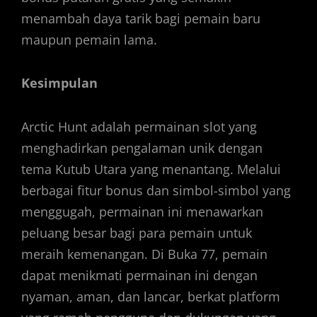
menambah daya tarik bagi pemain baru
maupun pemain lama.
Kesimpulan
Arctic Hunt adalah permainan slot yang
menghadirkan pengalaman unik dengan
tema Kutub Utara yang menantang. Melalui
berbagai fitur bonus dan simbol-simbol yang
menggugah, permainan ini menawarkan
peluang besar bagi para pemain untuk
meraih kemenangan. Di Buka 77, pemain
dapat menikmati permainan ini dengan
nyaman, aman, dan lancar, berkat platform