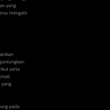
man yang
erus mengalir
ainkan
guntungkan.
ikut serta
kmati
 yang
tung pada