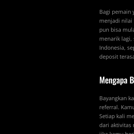
Bagi pemain 
menjadi nilai
pun bisa mul
menarik lagi
Indonesia, s
deposit terasa
Mengapa B
Bayangkan ka
referral. Ka
Setiap kali 
dari aktivita
jika kamu be