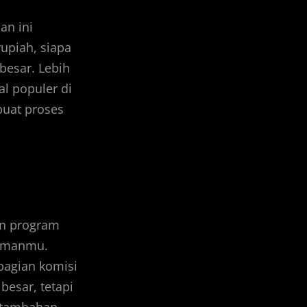
an ini
upiah, siapa
besar. Lebih
l populer di
buat proses
n program
temanmu.
bagian komisi
besar, tetapi
i tambahan