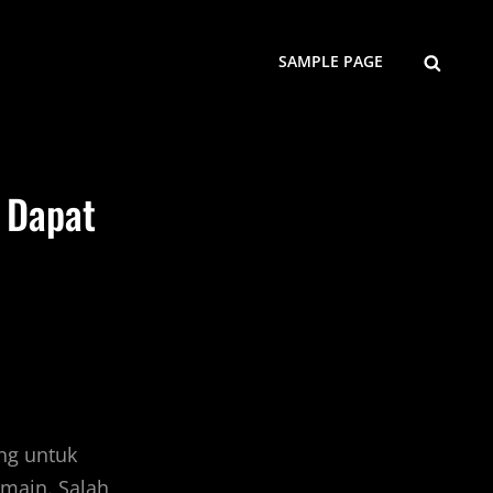
SEARCH
SAMPLE PAGE
 Dapat
ng untuk
main. Salah