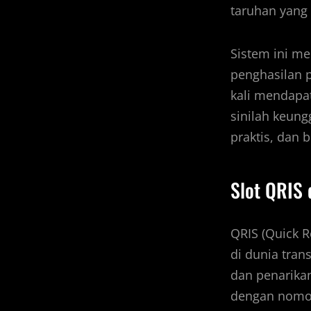
taruhan yang
Sistem ini m
penghasilan 
kali mendapat
sinilah keun
praktis, dan 
Slot QRIS
QRIS (Quick R
di dunia tran
dan penarika
dengan nomor 