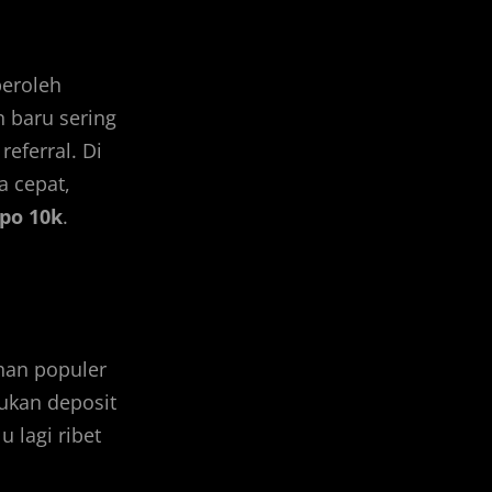
eroleh
 baru sering
eferral. Di
a cepat,
epo 10k
.
ihan populer
kukan deposit
 lagi ribet