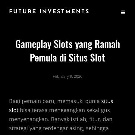
FUTURE INVESTMENTS
Gameplay Slots yang Ramah
Pemula di Situs Slot
February 9, 2026
Bagi pemain baru, memasuki dunia
situs
slot
bisa terasa menegangkan sekaligus
menyenangkan. Banyak istilah, fitur, dan
strategi yang terdengar asing, sehingga