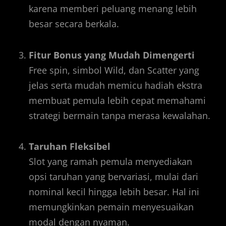
karena memberi peluang menang lebih
besar secara berkala.
Fitur Bonus yang Mudah Dimengerti
Free spin, simbol Wild, dan Scatter yang
jelas serta mudah memicu hadiah ekstra
membuat pemula lebih cepat memahami
strategi bermain tanpa merasa kewalahan.
Taruhan Fleksibel
Slot yang ramah pemula menyediakan
opsi taruhan yang bervariasi, mulai dari
nominal kecil hingga lebih besar. Hal ini
memungkinkan pemain menyesuaikan
modal dengan nyaman.