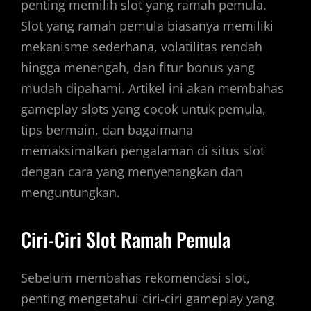
penting memilih slot yang ramah pemula.
Slot yang ramah pemula biasanya memiliki
mekanisme sederhana, volatilitas rendah
hingga menengah, dan fitur bonus yang
mudah dipahami. Artikel ini akan membahas
gameplay slots yang cocok untuk pemula,
tips bermain, dan bagaimana
memaksimalkan pengalaman di situs slot
dengan cara yang menyenangkan dan
menguntungkan.
Ciri-Ciri Slot Ramah Pemula
Sebelum membahas rekomendasi slot,
penting mengetahui ciri-ciri gameplay yang