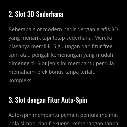
2. Slot 3D Sederhana
Beberapa slot modern hadir dengan grafis 3D
yang menarik tapi tetap sederhana. Mereka
biasanya memiliki 5 gulungan dan fitur free
spin atau pengali kemenangan yang mudah
dimengerti. Slot jenis ini membantu pemula
memahami efek bonus tanpa terlalu
kompleks.
3. Slot dengan Fitur Auto-Spin
Auto-spin membantu pemain pemula melihat
pola simbol dan frekuensi kemenangan tanpa