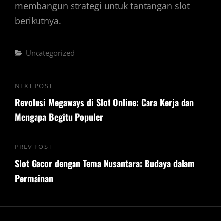
membangun strategi untuk tantangan slot
berikutnya.
Categories
Uncategorized
Post
NEXT POST
Next
navigation
Revolusi Megaways di Slot Online: Cara Kerja dan
Post
Mengapa Begitu Populer
PREV POST
Previous
Slot Gacor dengan Tema Nusantara: Budaya dalam
Post
Permainan