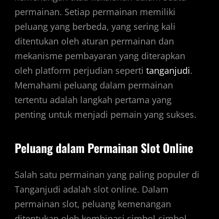
permainan. Setiap permainan memiliki
peluang yang berbeda, yang sering kali
ditentukan oleh aturan permainan dan
mekanisme pembayaran yang diterapkan
oleh platform perjudian seperti
tanganjudi
.
Memahami peluang dalam permainan
tertentu adalah langkah pertama yang
penting untuk menjadi pemain yang sukses.
Peluang dalam Permainan Slot Online
Salah satu permainan yang paling populer di
Tanganjudi adalah slot online. Dalam
permainan slot, peluang kemenangan
ditentukan oleh kombinasi simbol-simbol