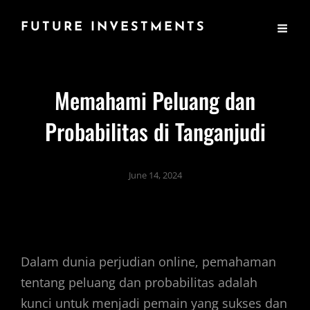
FUTURE INVESTMENTS
Memahami Peluang dan
Probabilitas di Tanganjudi
June 14, 2024
Dalam dunia perjudian online, pemahaman
tentang peluang dan probabilitas adalah
kunci untuk menjadi pemain yang sukses dan