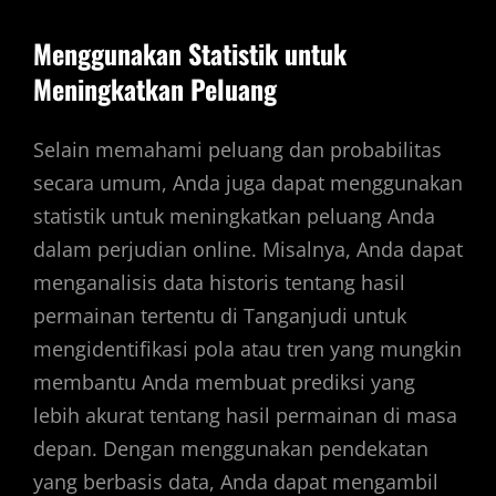
Menggunakan Statistik untuk
Meningkatkan Peluang
Selain memahami peluang dan probabilitas
secara umum, Anda juga dapat menggunakan
statistik untuk meningkatkan peluang Anda
dalam perjudian online. Misalnya, Anda dapat
menganalisis data historis tentang hasil
permainan tertentu di Tanganjudi untuk
mengidentifikasi pola atau tren yang mungkin
membantu Anda membuat prediksi yang
lebih akurat tentang hasil permainan di masa
depan. Dengan menggunakan pendekatan
yang berbasis data, Anda dapat mengambil