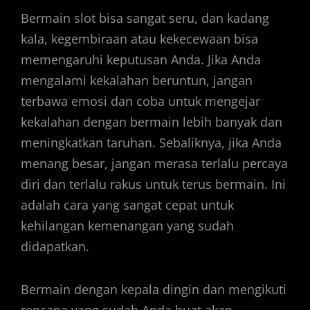
Bermain slot bisa sangat seru, dan kadang
kala, kegembiraan atau kekecewaan bisa
memengaruhi keputusan Anda. Jika Anda
mengalami kekalahan beruntun, jangan
terbawa emosi dan coba untuk mengejar
kekalahan dengan bermain lebih banyak dan
meningkatkan taruhan. Sebaliknya, jika Anda
menang besar, jangan merasa terlalu percaya
diri dan terlalu rakus untuk terus bermain. Ini
adalah cara yang sangat cepat untuk
kehilangan kemenangan yang sudah
didapatkan.
Bermain dengan kepala dingin dan mengikuti
rencana yang sudah Anda buat akan