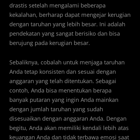
drastis setelah mengalami beberapa
kekalahan, berharap dapat mengejar kerugian
dengan taruhan yang lebih besar. Ini adalah
pendekatan yang sangat berisiko dan bisa
berujung pada kerugian besar.
Sebaliknya, cobalah untuk menjaga taruhan
Anda tetap konsisten dan sesuai dengan
anggaran yang telah ditentukan. Sebagai
contoh, Anda bisa menentukan berapa
banyak putaran yang ingin Anda mainkan
dengan jumlah taruhan yang sudah
disesuaikan dengan anggaran Anda. Dengan
begitu, Anda akan memiliki kendali lebih atas
keuangan Anda dan tidak terbawa emosi saat