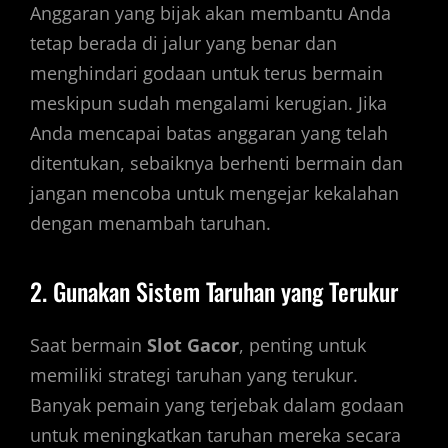
Anggaran yang bijak akan membantu Anda
tetap berada di jalur yang benar dan
menghindari godaan untuk terus bermain
meskipun sudah mengalami kerugian. Jika
Anda mencapai batas anggaran yang telah
ditentukan, sebaiknya berhenti bermain dan
jangan mencoba untuk mengejar kekalahan
dengan menambah taruhan.
2. Gunakan Sistem Taruhan yang Terukur
Saat bermain
Slot Gacor
, penting untuk
memiliki strategi taruhan yang terukur.
Banyak pemain yang terjebak dalam godaan
untuk meningkatkan taruhan mereka secara