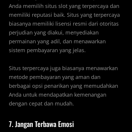
Anda memilih situs slot yang terpercaya dan
memiliki reputasi baik. Situs yang terpercaya
biasanya memiliki lisensi resmi dari otoritas
perjudian yang diakui, menyediakan
permainan yang adil, dan menawarkan
sistem pembayaran yang jelas.
Situs terpercaya juga biasanya menawarkan
metode pembayaran yang aman dan
berbagai opsi penarikan yang memudahkan
Anda untuk mendapatkan kemenangan
dengan cepat dan mudah.
7. Jangan Terbawa Emosi