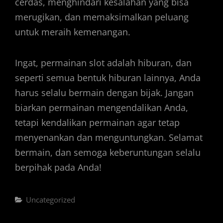
cerdas, menghindari kesalahan yang bisa
merugikan, dan memaksimalkan peluang
untuk meraih kemenangan.
Ingat, permainan slot adalah hiburan, dan
seperti semua bentuk hiburan lainnya, Anda
harus selalu bermain dengan bijak. Jangan
biarkan permainan mengendalikan Anda,
tetapi kendalikan permainan agar tetap
menyenankan dan menguntungkan. Selamat
bermain, dan semoga keberuntungan selalu
berpihak pada Anda!
Categories
Uncategorized