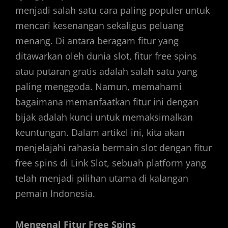
menjadi salah satu cara paling populer untuk
mencari kesenangan sekaligus peluang
menang. Di antara beragam fitur yang
ditawarkan oleh dunia slot, fitur free spins
atau putaran gratis adalah salah satu yang
paling menggoda. Namun, memahami
bagaimana memanfaatkan fitur ini dengan
bijak adalah kunci untuk memaksimalkan
keuntungan. Dalam artikel ini, kita akan
menjelajahi rahasia bermain slot dengan fitur
free spins di Link Slot, sebuah platform yang
telah menjadi pilihan utama di kalangan
pemain Indonesia.
Mengenal Fitur Free Spins