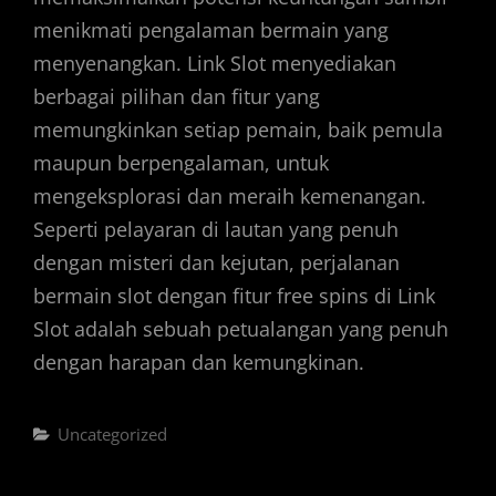
menikmati pengalaman bermain yang
menyenangkan. Link Slot menyediakan
berbagai pilihan dan fitur yang
memungkinkan setiap pemain, baik pemula
maupun berpengalaman, untuk
mengeksplorasi dan meraih kemenangan.
Seperti pelayaran di lautan yang penuh
dengan misteri dan kejutan, perjalanan
bermain slot dengan fitur free spins di Link
Slot adalah sebuah petualangan yang penuh
dengan harapan dan kemungkinan.
Categories
Uncategorized