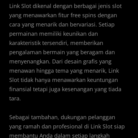
Link Slot dikenal dengan berbagai jenis slot
yang menawarkan fitur free spins dengan
cara yang menarik dan bervariasi. Setiap
permainan memiliki keunikan dan
karakteristik tersendiri, memberikan
pengalaman bermain yang beragam dan
menyenangkan. Dari desain grafis yang
menawan hingga tema yang menarik, Link
Slot tidak hanya menawarkan keuntungan
finansial tetapi juga kesenangan yang tiada
tara.
Sebagai tambahan, dukungan pelanggan
yang ramah dan profesional di Link Slot siap
membantu Anda dalam setiap langkah