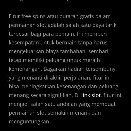
Fitur free spins atau putaran gratis dalam
permainan slot adalah salah satu daya tarik
terbesar bagi para pemain. Ini memberi
kesempatan untuk bermain tanpa harus
mengeluarkan biaya tambahan, sembari
tetap memiliki peluang untuk meraih
kemenangan. Bagaikan hadiah tersembunyi
yang menanti di akhir perjalanan, fitur ini
bisa meningkatkan kesenangan dan peluang
menang secara signifikan. Di
link slot
, fitur ini
menjadi salah satu andalan yang membuat
permainan slot semakin menarik dan
menguntungkan.