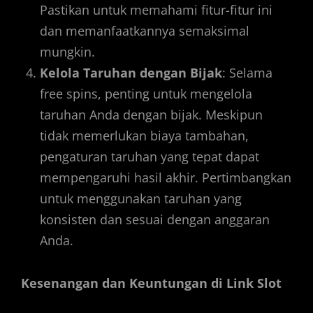
Pastikan untuk memahami fitur-fitur ini
dan memanfaatkannya semaksimal
mungkin.
Kelola Taruhan dengan Bijak
: Selama
free spins, penting untuk mengelola
taruhan Anda dengan bijak. Meskipun
tidak memerlukan biaya tambahan,
pengaturan taruhan yang tepat dapat
mempengaruhi hasil akhir. Pertimbangkan
untuk menggunakan taruhan yang
konsisten dan sesuai dengan anggaran
Anda.
Kesenangan dan Keuntungan di Link Slot