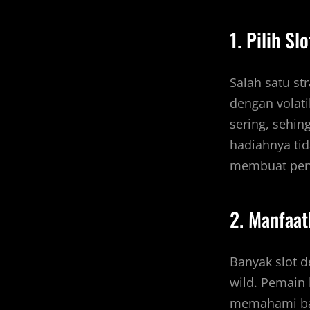
1. Pilih Sl
Salah satu str
dengan volat
sering, sehi
hadiahnya tid
membuat pen
2. Manfaat
Banyak slot d
wild. Pemain 
memahami bag