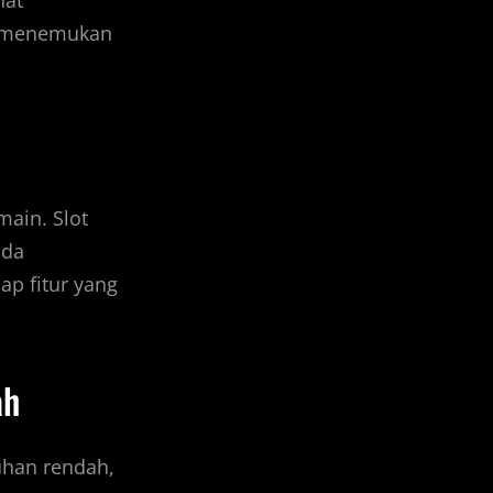
sa menemukan
main. Slot
ada
ap fitur yang
ah
uhan rendah,