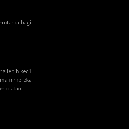
erutama bagi
g lebih kecil.
rmain mereka
esempatan
.