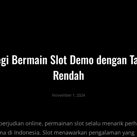
egi Bermain Slot Demo dengan T
Rendah
November 1, 2024
erjudian online, permainan slot selalu menarik per
ama di Indonesia. Slot menawarkan pengalaman yang