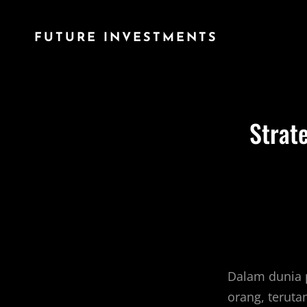
FUTURE INVESTMENTS
Strat
Dalam dunia p
orang, terut