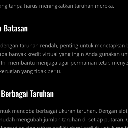
ng tanpa harus meningkatkan taruhan mereka.
n Batasan
 dengan taruhan rendah, penting untuk menetapkan 
pa banyak kredit virtual yang ingin Anda gunakan un
. Ini membantu menjaga agar permainan tetap meny
erugian yang tidak perlu.
 Berbagai Taruhan
untuk mencoba berbagai ukuran taruhan. Dengan slo
mudah mengubah jumlah taruhan di setiap putaran. 
, kemudian tingkatkan sedikit demi sedikit untuk meli