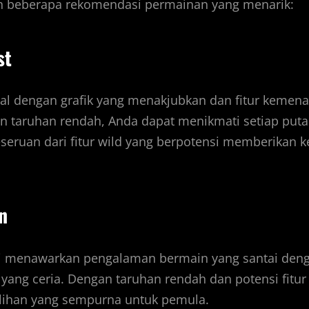
ah beberapa rekomendasi permainan yang menarik:
st
enal dengan grafik yang menakjubkan dan fitur kemen
an taruhan rendah, Anda dapat menikmati setiap put
seruan dari fitur wild yang berpotensi memberikan
n
i menawarkan pengalaman bermain yang santai den
ang ceria. Dengan taruhan rendah dan potensi fitur 
ilihan yang sempurna untuk pemula.