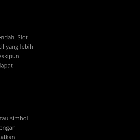
endah. Slot
l yang lebih
eskipun
dapat
atau simbol
Dengan
katkan